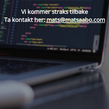
Vi kommer straks tilbake
Ta kontakt her:
mats@matsaabo.com